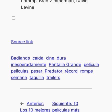
Lothrop, Brad Zimmerman, David
Levine
Source link
Badlands
caída
cine
dura
inesperadamente
Pantalla Grande
película
peliculas
pesar
Predator
récord
rompe
semana
taquilla
trailers
←
Anterior:
Siguiente:
10
Los 10 mejores
películas más