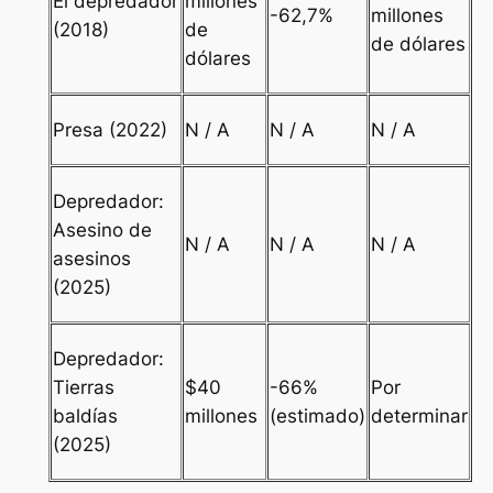
El depredador
millones
-62,7%
millones
(2018)
de
de dólares
dólares
Presa
(2022)
N / A
N / A
N / A
Depredador:
Asesino de
N / A
N / A
N / A
asesinos
(2025)
Depredador:
Tierras
$40
-66%
Por
baldías
millones
(estimado)
determinar
(2025)