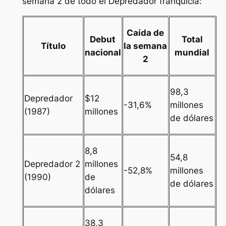
semana 2 de todo el
Depredador
franquicia:
Caída de
Debut
Total
Título
la semana
nacional
mundial
2
98,3
Depredador
$12
-31,6%
millones
(1987)
millones
de dólares
8,8
54,8
Depredador 2
millones
-52,8%
millones
(1990)
de
de dólares
dólares
38,3