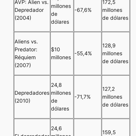
AVP: Alien vs.
172,5
millones
Depredador
-67,6%
millones
de
(2004)
de dólares
dólares
Aliens vs.
128,9
Predator:
$10
-55,4%
millones
Réquiem
millones
de dólares
(2007)
24,8
127,2
Depredadores
millones
-71,7%
millones
(2010)
de
de dólares
dólares
24,6
159,5