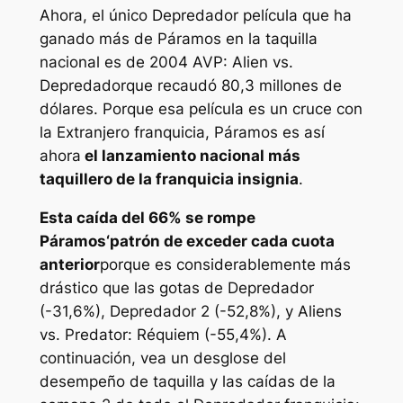
Ahora, el único
Depredador
película que ha
ganado más de
Páramos
en la taquilla
nacional es de 2004
AVP: Alien vs.
Depredador
que recaudó 80,3 millones de
dólares. Porque esa película es un cruce con
la
Extranjero
franquicia,
Páramos
es así
ahora
el lanzamiento nacional más
taquillero de la franquicia insignia
.
Esta caída del 66% se rompe
Páramos
‘patrón de exceder cada cuota
anterior
porque es considerablemente más
drástico que las gotas de
Depredador
(-31,6%),
Depredador 2
(-52,8%), y
Aliens
vs. Predator: Réquiem
(-55,4%). A
continuación, vea un desglose del
desempeño de taquilla y las caídas de la