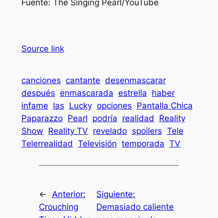
Fuente: The Singing Pearl/YouTube
Source link
canciones
cantante
desenmascarar
después
enmascarada
estrella
haber
infame
las
Lucky
opciones
Pantalla Chica
Paparazzo
Pearl
podría
realidad
Reality
Show
Reality TV
revelado
spoilers
Tele
Telerrealidad
Televisión
temporada
TV
←
Anterior:
Siguiente:
Crouching
Demasiado caliente