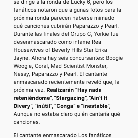
se dirige a la ronda de Lucky 6, pero los
fanáticos notaron que algunas fotos para la
próxima ronda parecen haberse mimado
qué canciones cubrirán Paparazzo y Pearl.
Durante las finales del Grupo C, Yorkie fue
desenmascarado como infame
Real
Housewives of Beverly Hills
Star Erika
Jayne. Ahora hay seis concursantes: Boogie
Woogie, Coral, Mad Scientist Monster,
Nessy, Paparazzo y Pearl.
El cantante
enmascarado
recientemente reveló que, la
próxima vez,
Realizarán “Hay nada
reteniéndome”, “Stargazing”, “Ain’t It
Divery”, “inútil”, “Conga” e “inestable”,
Aunque no estaba claro quién cantaría qué
canciones.
El cantante enmascarado
Los fanáticos