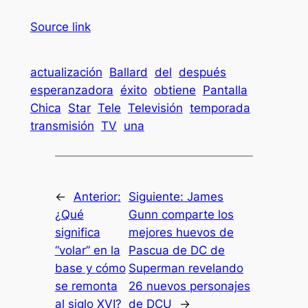
Source link
actualización
Ballard
del
después
esperanzadora
éxito
obtiene
Pantalla
Chica
Star
Tele
Televisión
temporada
transmisión
TV
una
←
Anterior:
Siguiente:
James
¿Qué
Gunn comparte los
significa
mejores huevos de
“volar” en la
Pascua de DC de
base y cómo
Superman revelando
se remonta
26 nuevos personajes
al siglo XVI?
de DCU
→