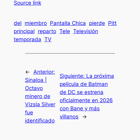
Source link
del
miembro
Pantalla Chica
pierde
Pitt
principal
reparto
Tele
Televisión
temporada
TV
←
Anterior:
Siguiente:
La próxima
Sinaloa |
película de Batman
Octavo
de DC se estrena
minero de
oficialmente en 2026
Vizsla Silver
con Bane y más
fue
villanos
→
identificado