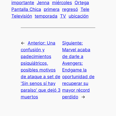
importante
Jenna
miércoles
Ortega
Pantalla Chica
primera
regresó
Tele
Televisión
temporada
TV
ubicación
←
Anterior:
Una
Siguiente:
confusión y
Marvel acaba
padecimientos
de darle a
psiquiátricos,
Avengers:
posibles motivos
Endgame la
de ataque a set de
oportunidad de
'Sin senos sí hay
recuperar su
paraíso' que dejó 3
mayor récord
muertos
perdido
→