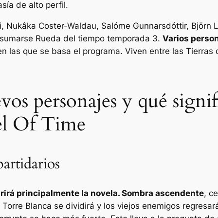
ía de alto perfil.
ri, Nukâka Coster-Waldau, Salóme Gunnarsdóttir, Björ
n sumarse
Rueda del tiempo
temporada 3.
Varios person
en las que se basa el programa. Viven entre las Tierras
os personajes y qué signifi
l Of Time
artidarios
irá principalmente la novela.
Sombra ascendente
,
ce
orre Blanca se dividirá y los viejos enemigos regresar