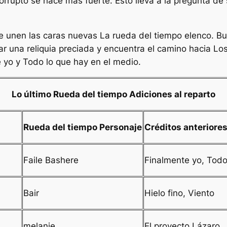
upto se hace más fuerte. Esto lleva a la pregunta de s
 se unen las caras nuevas
La rueda del tiempo
elenco. Bu
ar una reliquia preciada y encuentra el camino hacia Los
e yo
y
Todo lo que hay en el medio
.
Lo último
Rueda del tiempo
Adiciones al reparto
Rueda del tiempo
Personaje
Créditos anteriore
Faile Bashere
Finalmente yo
,
Todo
Bair
Hielo fino
,
Viento
melanie
El proyecto Lázaro