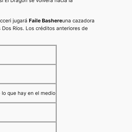
i El Dragón se volverá hacia la
cceri jugará
Faile Bashere
una cazadora
 Dos Ríos. Los créditos anteriores de
s
 lo que hay en el medio