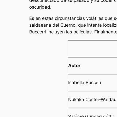
desconectado de su pasado y su poder corr
oscuridad.
Es en estas circunstancias volátiles que
saldaeana del Cuerno, que intenta localiz
Buccerri incluyen las películas.
Finalment
Actor
Isabella Bucceri
Nukâka Coster-Waldau
Salóme Gunnarsdóttir