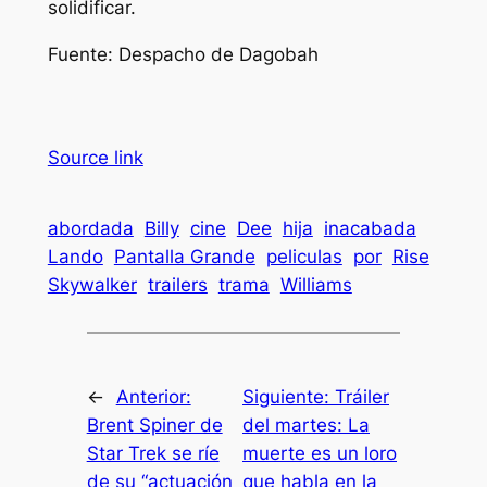
solidificar.
Fuente: Despacho de Dagobah
Source link
abordada
Billy
cine
Dee
hija
inacabada
Lando
Pantalla Grande
peliculas
por
Rise
Skywalker
trailers
trama
Williams
←
Anterior:
Siguiente:
Tráiler
Brent Spiner de
del martes: La
Star Trek se ríe
muerte es un loro
de su “actuación
que habla en la