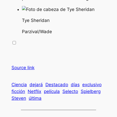
Tye Sheridan
Parzival/Wade
Source link
Ciencia
dejará
Destacado
días
exclusivo
ficción
Netflix
película
Selecto
Spielberg
Steven
última