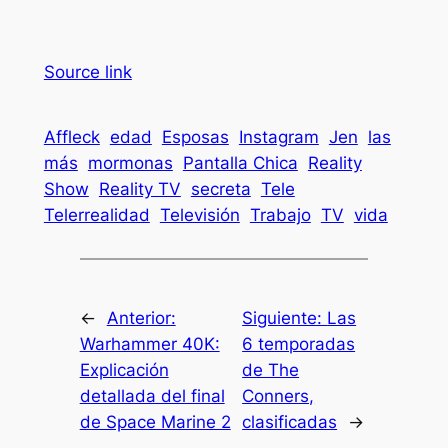
Source link
Affleck
edad
Esposas
Instagram
Jen
las
más
mormonas
Pantalla Chica
Reality
Show
Reality TV
secreta
Tele
Telerrealidad
Televisión
Trabajo
TV
vida
←
Anterior:
Siguiente:
Las
Warhammer 40K:
6 temporadas
Explicación
de The
detallada del final
Conners,
de Space Marine 2
clasificadas
→