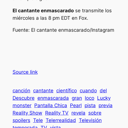
El cantante enmascarado
se transmite los
miércoles a las 8 pm EDT en Fox.
Fuente:
El cantante enmascarado/Instagram
Source link
canción
cantante
científico
cuando
del
Descubre
enmascarada
gran
loco
Lucky
monster
Pantalla Chica
Pearl
pista
previa
Reality Show
Reality TV
revela
sobre
spoilers
Tele
Telerrealidad
Televisión
temporada
TV
vista