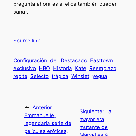
pregunta ahora es si ellos también pueden
sanar.
Source link
Configuración
del
Destacado
Easttown
exclusivo
HBO
Historia
Kate
Reemplazo
repite
Selecto
trágica
Winslet
yegua
←
Anterior:
Siguiente:
La
Emmanuelle,
mayor era
legendaria serie de
mutante de
películas eróticas,
Marvel está