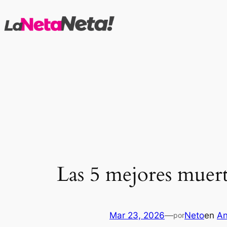
Saltar
al
contenido
Las 5 mejores muerte
Mar 23, 2026
—
Neto
en
An
por