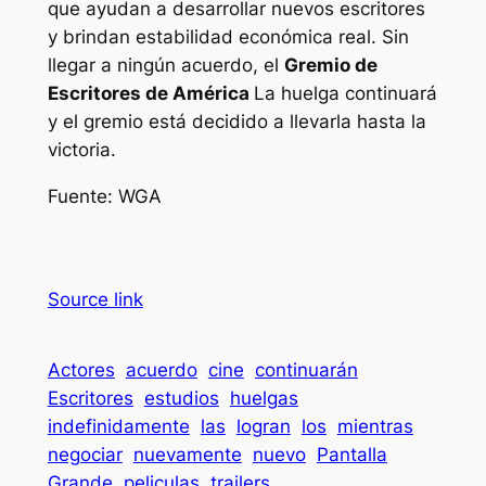
que ayudan a desarrollar nuevos escritores
y brindan estabilidad económica real. Sin
llegar a ningún acuerdo, el
Gremio de
Escritores de América
La huelga continuará
y el gremio está decidido a llevarla hasta la
victoria.
Fuente: WGA
Source link
Actores
acuerdo
cine
continuarán
Escritores
estudios
huelgas
indefinidamente
las
logran
los
mientras
negociar
nuevamente
nuevo
Pantalla
Grande
peliculas
trailers