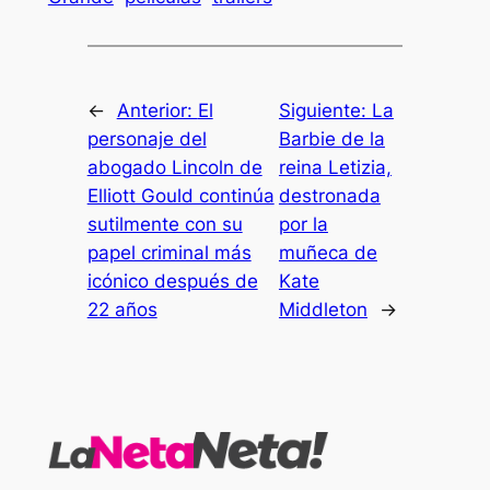
←
Anterior:
El
Siguiente:
La
personaje del
Barbie de la
abogado Lincoln de
reina Letizia,
Elliott Gould continúa
destronada
sutilmente con su
por la
papel criminal más
muñeca de
icónico después de
Kate
22 años
Middleton
→