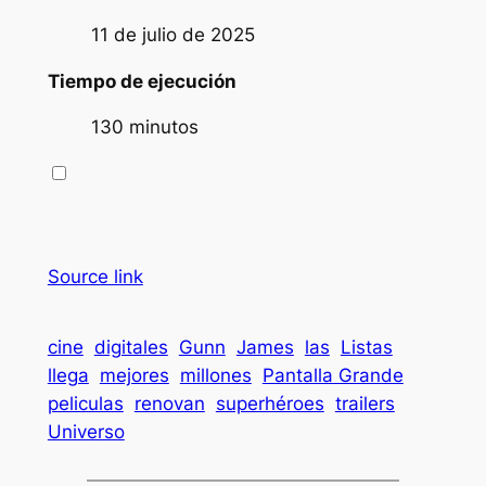
11 de julio de 2025
Tiempo de ejecución
130 minutos
Source link
cine
digitales
Gunn
James
las
Listas
llega
mejores
millones
Pantalla Grande
peliculas
renovan
superhéroes
trailers
Universo