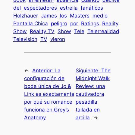
800k
arremeten
ausencia
cuando
declive
del
espectadores
estrella
fanáticos
Holzhauer
James
los
Masters
medio
Pantalla Chica
peligro
por
Ratings
Reality
Show
Reality TV
Show
Tele
Telerrealidad
Televisión
TV
vieron
←
Anterior:
La
Siguiente:
The
configuración de
Midnight Walk
boda única de Jo &
Review: una
Link es exactamente
cautivadora
por qué su romance
pesadilla
funciona en Grey’s
tallada en
Anatomy
arcilla
→