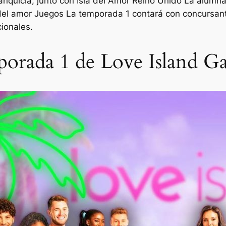
anquicia, junto con
Isla del Amor Reino Unido
La alumna
 del amor
Juegos
La temporada 1 contará con concursan
ionales.
mporada 1 de Love Island G