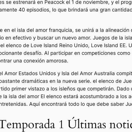
 se estrenará en Peacock el 1 de noviembre, y el prog
mente 40 episodios, lo que brindará una gran cantidad
e en el
isla del amor
franquicia, se unirá a la alineació
io en efectivo y buscar un nuevo amor.
Juegos de la isl
del elenco de
Love Island Reino Unido, Love Island EE. U
cionante desafío. Al participar en competiciones como 
ontrar una conexión amorosa.
del Amor Estados Unidos
y
Isla del Amor Australia
compit
bastante dramáticas en la nueva serie. el elenco de
Jue
rtido primer vistazo a los isleños que competirán. Dado
 la isla del amor
El elenco estará acostumbrado a los ac
tretenidas. Aquí encontrará todo lo que debe saber
Ju
Temporada 1 Últimas notic