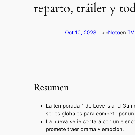
reparto, tráiler y t
Oct 10, 2023
—
Neto
en
TV
por
Resumen
La temporada 1 de Love Island Games
series globales para competir por un
La nueva serie contará con un elenc
promete traer drama y emoción.