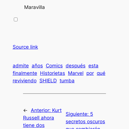
Maravilla
Source link
admite
años
Comics
después
esta
finalmente
Historietas
Marvel
por
qué
reviviendo
SHIELD
tumba
←
Anterior:
Kurt
Siguiente:
5
Russell ahora
secretos oscuros
tiene dos