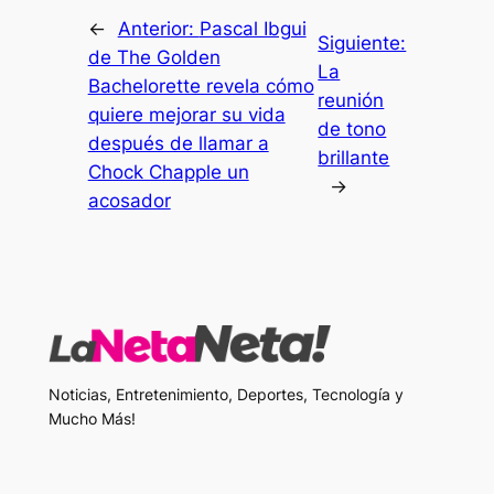
←
Anterior:
Pascal Ibgui
Siguiente:
de The Golden
La
Bachelorette revela cómo
reunión
quiere mejorar su vida
de tono
después de llamar a
brillante
Chock Chapple un
→
acosador
Noticias, Entretenimiento, Deportes, Tecnología y
Mucho Más!