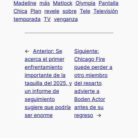
Madeline
más
Matlock
Olympia
Pantalla
Chica
Plan
revele
sobre
Tele
Televisión
temporada
TV
venganza
←
Anterior:
Se
Siguiente:
acerca el primer
Chicago Fire
enfrentamiento
puede perder a
importante de la
otro miembro
taquilla del 2025, y
del reparto
un informe de
advierte a
seguimiento
Boden Actor
sugiere que podría
antes de su
ser enorme
regreso
→