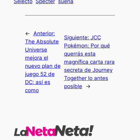
Selecto
Specter
suena
←
Anterior:
Siguiente:
JCC
The Absolute
Pokémon: Por qué
Universe
querrás esta
mejora el
magnífica carta rara
nuevo plan de
secreta de Journey
juego 52 de
Together lo antes
DC: así es
posible
→
como