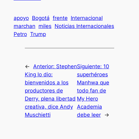
apoyo
Bogotá
frente
Internacional
marchan
miles
Noticias Internacionales
Petro
Trump
←
Anterior:
Stephen
Siguiente:
10
King lo dio:
superhéroes
bienvenidos a los
Manhwa que
productores de
todo fan de
Derry, plena libertad
My Hero
creativa, dice Andy
Academia
Muschietti
debe leer
→