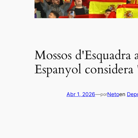
Mossos d'Esquadra a
Espanyol considera '
Abr 1, 2026
—
Neto
en
Dep
por