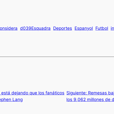
onsidera
d039Esquadra
Deportes
Espanyol
Futbol
i
stá dejando que los fanáticos
Siguiente:
Remesas baj
tephen Lang
los 9,062 millones de 