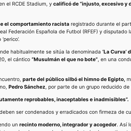
a en el RCDE Stadium, y
calificó de “injusto, excesivo y 
 el comportamiento racista
registrado durante el par
 Real Federación Española de Futbol (RFEF) y disputado 
‘perico’.
onde habitualmente se sitúa la denominada
‘La Curva’ 
20, el cántico
“Musulmán el que no bote”
, en una cond
ncuentro,
parte del público silbó el himno de Egipto,
mi
rno,
Pedro Sánchez
, por parte de un grupo reducido de
utamente reprobables, inaceptables e inadmisibles”.
 deben ser condenados y erradicados con firmeza de cua
iendo un
recinto moderno, integrador y acogedor
. Así 