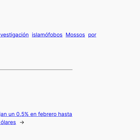
nvestigación
islamófobos
Mossos
por
an un 0.5% en febrero hasta
dólares
→