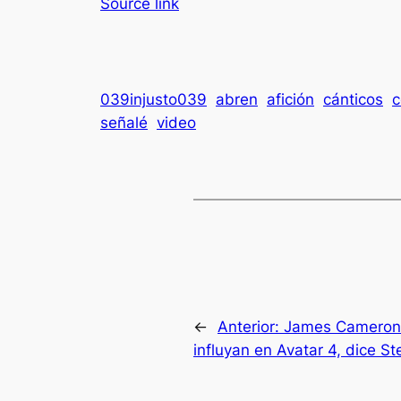
Source link
039injusto039
abren
afición
cánticos
c
señalé
video
←
Anterior:
James Cameron e
influyan en Avatar 4, dice S