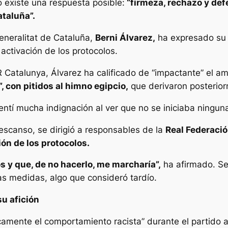
 existe una respuesta posible:
“firmeza, rechazo y defe
ataluña”.
eneralitat de Cataluña,
Berni Álvarez,
ha expresado su
activación de los protocolos.
 Catalunya, Álvarez ha calificado de “impactante” el a
, con pitidos al himno egipcio,
que derivaron posterior
ntí mucha indignación al ver que no se iniciaba ninguna
descanso, se dirigió a responsables de la
Real Federació
ión de los protocolos.
s y que, de no hacerlo, me marcharía”,
ha afirmado. Se
s medidas, algo que consideró tardío.
su afición
camente el comportamiento racista” durante el partido 