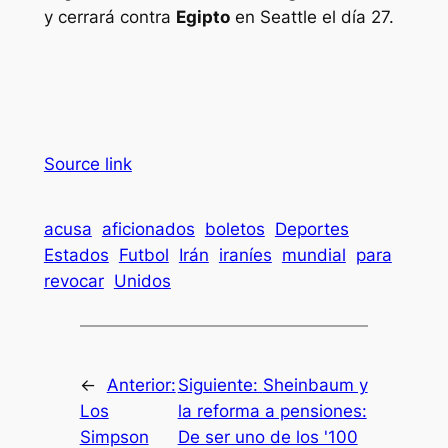
y cerrará contra
Egipto
en Seattle el día 27.
Source link
acusa
aficionados
boletos
Deportes
Estados
Futbol
Irán
iraníes
mundial
para
revocar
Unidos
←
Anterior:
Siguiente:
Sheinbaum y
Los
la reforma a pensiones:
Simpson
De ser uno de los '100