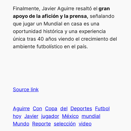
Finalmente, Javier Aguirre resaltó el
gran
apoyo de la afición y la prensa,
señalando
que jugar un Mundial en casa es una
oportunidad histórica y una experiencia
única tras 40 años viendo el crecimiento del
ambiente futbolístico en el país.
Source link
Aguirre
Con
Copa
del
Deportes
Futbol
hoy
Javier
jugador
México
mundial
Mundo
Reporte
selección
video