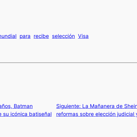
undial
para
recibe
selección
Visa
años, Batman
Siguiente:
La Mañanera de Shein
su icónica batiseñal
reformas sobre elección judicial 