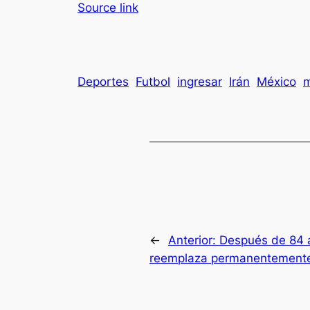
Source link
Deportes
Futbol
ingresar
Irán
México
m
←
Anterior:
Después de 84 
reemplaza permanentemente 