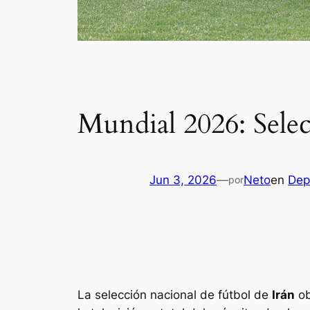
Mundial 2026: Selec
Jun 3, 2026
—
Neto
en
Dep
por
La selección nacional de fútbol de
Irán
ob