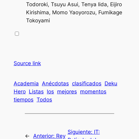
Todoroki, Tsuyu Asui, Tenya Iida, Eijiro
Kirishima, Momo Yaoyorozu, Fumikage
Tokoyami
Source link
Academia
Anécdotas
clasificados
Deku
Hero
Listas
los
mejores
momentos
tiempos
Todos
Siguiente:
IT:
←
Anterior:
Rey