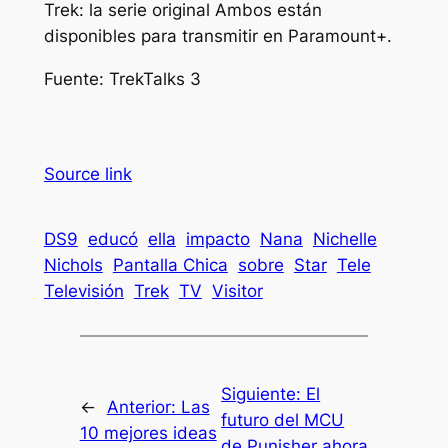
Trek: la serie original
Ambos están
disponibles para transmitir en Paramount+.
Fuente:
TrekTalks 3
Source link
DS9
educó
ella
impacto
Nana
Nichelle
Nichols
Pantalla Chica
sobre
Star
Tele
Televisión
Trek
TV
Visitor
Siguiente:
El
←
Anterior:
Las
futuro del MCU
10 mejores ideas
de Punisher ahora