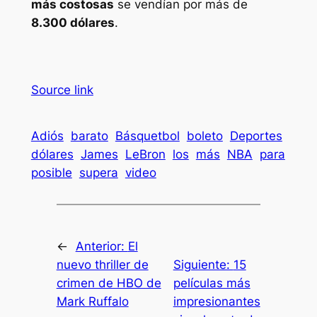
más costosas
se vendían por más de
8.300 dólares
.
Source link
Adiós
barato
Básquetbol
boleto
Deportes
dólares
James
LeBron
los
más
NBA
para
posible
supera
video
←
Anterior:
El
nuevo thriller de
Siguiente:
15
crimen de HBO de
películas más
Mark Ruffalo
impresionantes