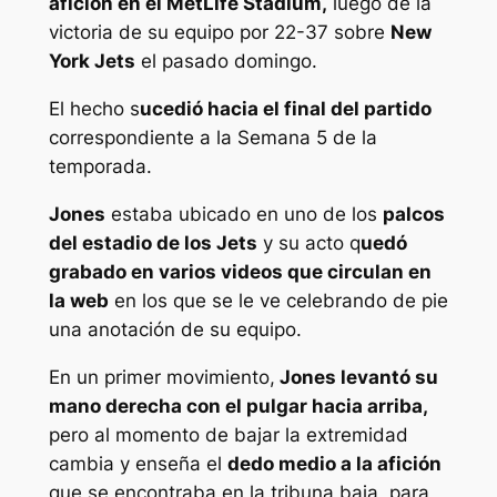
afición en el MetLife Stadium,
luego de la
victoria de su equipo por 22-37 sobre
New
York Jets
el pasado domingo.
El hecho s
ucedió hacia el final del partido
correspondiente a la Semana 5 de la
temporada.
Jones
estaba ubicado en uno de los
palcos
del estadio de los Jets
y su acto q
uedó
grabado en varios videos que circulan en
la web
en los que se le ve celebrando de pie
una anotación de su equipo.
En un primer movimiento,
Jones levantó su
mano derecha con el pulgar hacia arriba,
pero al momento de bajar la extremidad
cambia y enseña el
dedo medio a la afición
que se encontraba en la tribuna baja, para