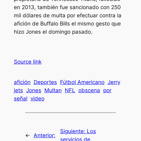
en 2013, también fue sancionado con 250
mil dólares de multa por efectuar contra la
afición de Buffalo Bills el mismo gesto que
hizo Jones el domingo pasado.
Source link
afición
Deportes
Fútbol Americano
Jerry
jets
Jones
Multan
NFL
obscena
por
señal
video
Siguiente:
Los
←
Anterior:
servicios de