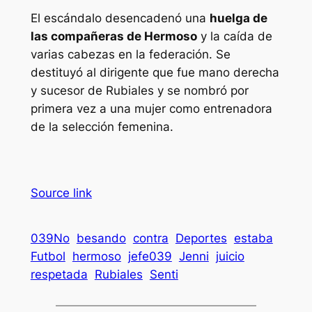
El escándalo desencadenó una
huelga de
las compañeras de Hermoso
y la caída de
varias cabezas en la federación. Se
destituyó al dirigente que fue mano derecha
y sucesor de Rubiales y se nombró por
primera vez a una mujer como entrenadora
de la selección femenina.
Source link
039No
besando
contra
Deportes
estaba
Futbol
hermoso
jefe039
Jenni
juicio
respetada
Rubiales
Senti