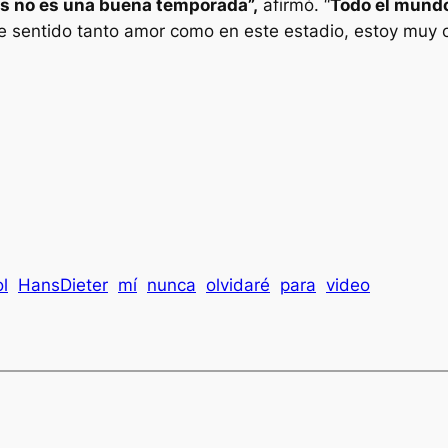
los no es una buena temporada”,
afirmó. “
Todo el mundo
 sentido tanto amor como en este estadio, estoy muy co
l
HansDieter
mí
nunca
olvidaré
para
video