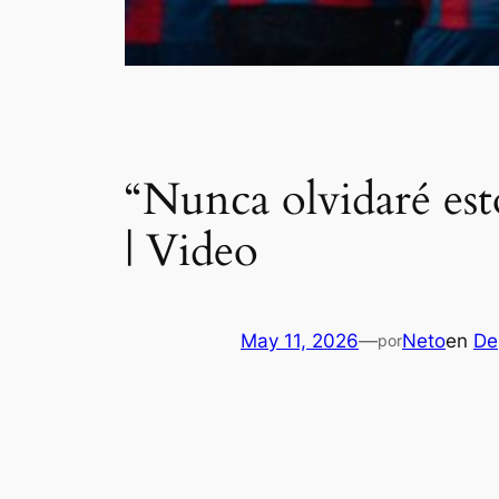
“Nunca olvidaré est
| Video
May 11, 2026
—
Neto
en
De
por