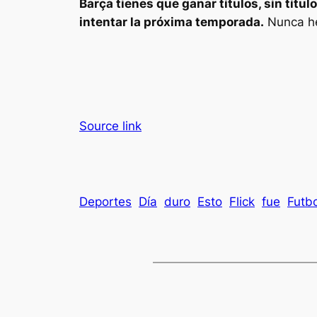
Barça tienes que ganar títulos, sin títu
intentar la próxima temporada.
Nunca he
Source link
Deportes
Día
duro
Esto
Flick
fue
Futbo