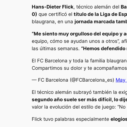
Hans-Dieter Flick
, técnico alemán del
Ba
0)
que certificó el
título de la Liga de E
blaugrana, en una
jornada marcada tambi
“Me siento muy orgulloso del equipo y a
equipo, cómo se ayudan unos a otros”, afi
las últimas semanas.
“Hemos defendido m
El FC Barcelona y toda la familia blaugran
Compartimos su dolor y te acompañamos en
— FC Barcelona (@FCBarcelona_es)
May 
El técnico alemán subrayó también la exi
segundo año suele ser más difícil, lo d
valor la evolución del estilo de juego: 
Flick tuvo palabras especialmente
elogios