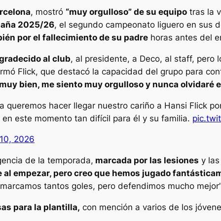
rcelona
, mostró
“muy orgulloso” de su equipo
tras la 
spaña 2025/26
, el segundo campeonato liguero en sus d
én por el fallecimiento de su padre
horas antes del e
gradecido al club
, al presidente, a Deco, al staff, per
rmó Flick, que destacó la capacidad del grupo para contr
uy bien, me siento muy orgulloso y nunca olvidaré es
a queremos hacer llegar nuestro cariño a Hansi Flick por
 este momento tan difícil para él y su familia.
pic.tw
10, 2026
gencia de la temporada,
marcada por las lesiones
y las
ije al empezar, pero creo que hemos jugado fantástica
“No marcamos tantos goles, pero defendimos mucho mejor”
as para la plantilla,
con mención a varios de los jóvene