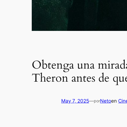
Obtenga una mirada
Theron antes de que
May 7, 2025
—
Neto
en
Cin
por