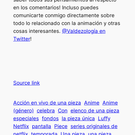
en los comentarios! Incluso puedes
comunicarte conmigo directamente sobre
todo lo relacionado con la animación y otras
cosas interesantes.
@Valdezología en
Twitter
!
Source link
Acción en vivo de una pieza
Anime
Anime
(género)
celebra
Con
elenco de una pieza
especiales
fondos
la pieza única
Luffy
Netflix
pantalla
Piece
series originales de
netflix
temporada
Una pieza
una pieza