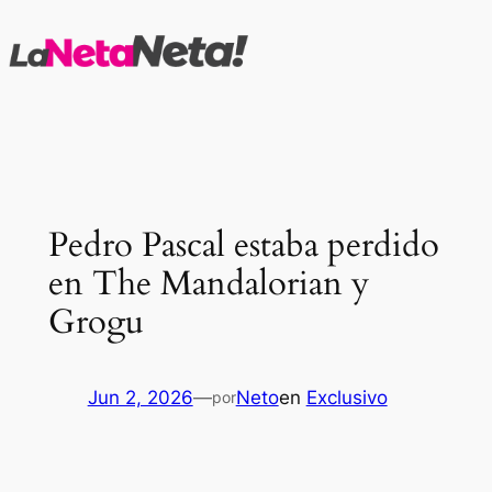
Saltar
al
contenido
Pedro Pascal estaba perdido
en The Mandalorian y
Grogu
Jun 2, 2026
—
Neto
en
Exclusivo
por