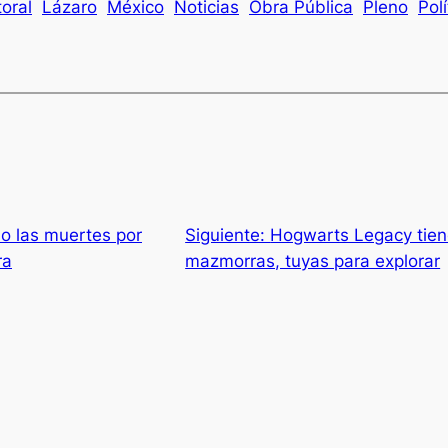
toral
Lázaro
México
Noticias
Obra Pública
Pleno
Polí
o las muertes por
Siguiente:
Hogwarts Legacy tie
ra
mazmorras, tuyas para explorar