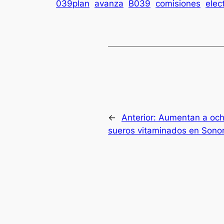
039plan
avanza
B039
comisiones
elec
←
Anterior:
Aumentan a och
sueros vitaminados en Sono