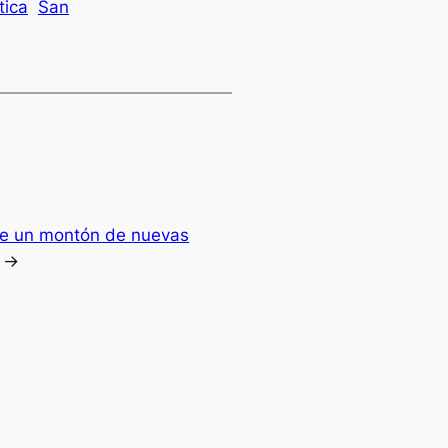
tica
San
ne un montón de nuevas
→