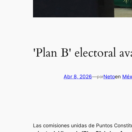
'Plan B' electoral a
Abr 8, 2026
—
Neto
en
Méx
por
Las comisiones unidas de Puntos Constit