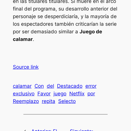
en las titulares titulares. Si muere en el arco
final del programa, su desarrollo anterior del
personaje se desperdiciaría, y la mayoría de
los espectadores también criticarían la serie
por ser demasiado similar a
Juego de
calamar
.
Source link
calamar
Con
del
Destacado
error
exclusivo
Favor
juego
Netflix
por
Reemplazo
repita
Selecto