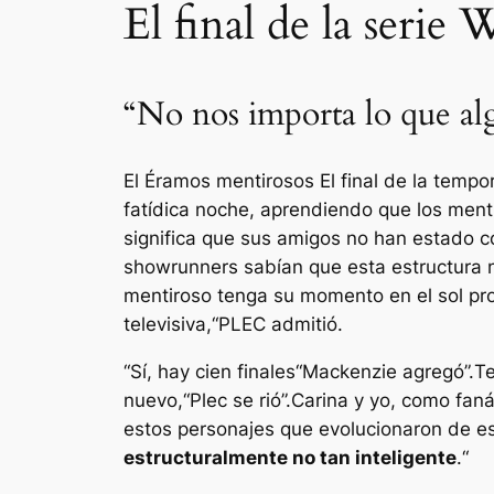
El final de la serie
“No nos importa lo que algu
El
Éramos mentirosos
El final de la temp
fatídica noche, aprendiendo que los mentir
significa que sus amigos no han estado co
showrunners sabían que esta estructura no
mentiroso tenga su momento en el sol prov
televisiva,
“PLEC admitió.
“
Sí, hay cien finales
“Mackenzie agregó”.
Te
nuevo,
“Plec se rió”.
Carina y yo, como faná
estos personajes que evolucionaron de e
estructuralmente no tan inteligente
.
“