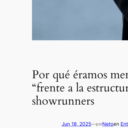
Por qué éramos menti
“frente a la estructu
showrunners
Jun 18, 2025
—
Neto
en
Ent
por