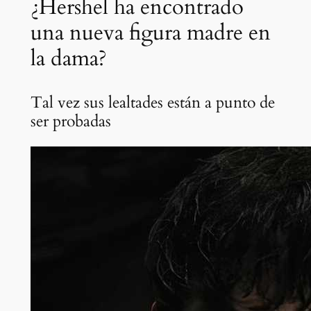
¿Hershel ha encontrado
una nueva figura madre en
la dama?
Tal vez sus lealtades están a punto de
ser probadas