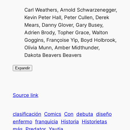
Carl Weathers, Arnold Schwarzenegger,
Kevin Peter Hall, Peter Cullen, Derek
Mears, Danny Glover, Gary Busey,
Adrien Brody, Topher Grace, Walton
Goggins, Françoise Yip, Boyd Holbrook,
Olivia Munn, Amber Midthunder,
Dakota Beavers Beavers
Expandir
Source link
clasificación
Comics
Con
debuta
diseño
enfermo
franquicia
Historia
Historietas
más
Predator
Yautja