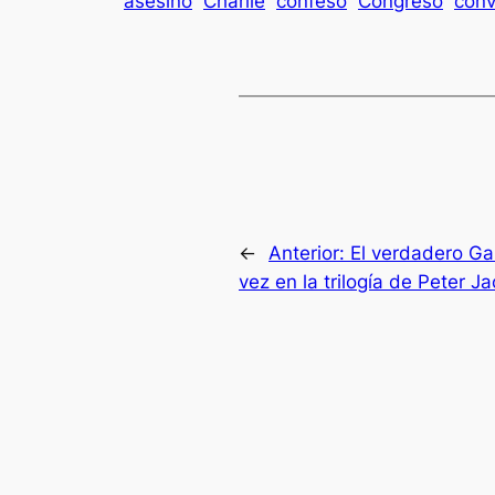
asesino
Charlie
confeso
Congreso
con
←
Anterior:
El verdadero Ga
vez en la trilogía de Peter J