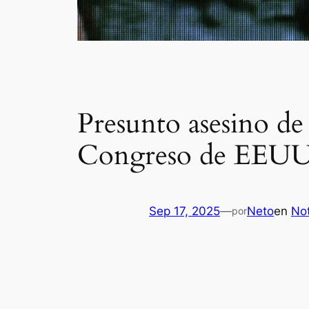
Presunto asesino de
Congreso de EEUU 
Sep 17, 2025
—
Neto
en
Not
por