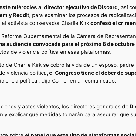
ste miércoles al director ejecutivo de Discord,
así co
eam y Redd
it, para examinar los procesos de radicaliza
al activista conservador Charlie Kirk
confesó el crimen
 y Reforma Gubernamental de la Cámara de Representant
una audiencia convocada para el próximo 8 de octubre
tos de violencia política en esas plataformas.
ato de Charlie Kirk se cobró la vida de un esposo, padr
e violencia política
, el Congreso tiene el deber de sup
iolencia política”, dijo Corner en un comunicado.
aciones y actos violentos, los directores generales de
Di
ión y explicar qué medidas tomarán para asegurar que s
bate sobre
el papel que este tipo de plataformas socia