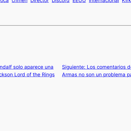
voca
crimen
Director
Discord
EEUU
Internacional
Kirk
ndalf solo aparece una
Siguiente:
Los comentarios 
ackson Lord of the Rings
Armas no son un problema p