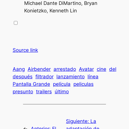
Michael Dante DiMartino, Bryan
Konietzko, Kenneth Lin
Source link
Aang
Airbender
arrestado
Avatar
cine
del
después
filtrador
lanzamiento
línea
Pantalla Grande
película
peliculas
presunto
trailers
último
Siguiente:
La
←
Anterior:
El
adaptación de