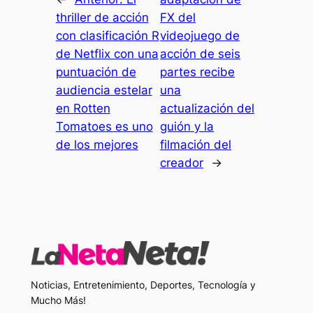
thriller de acción
FX del
con clasificación R
videojuego de
de Netflix con una
acción de seis
puntuación de
partes recibe
audiencia estelar
una
en Rotten
actualización del
Tomatoes es uno
guión y la
de los mejores
filmación del
creador
→
Noticias, Entretenimiento, Deportes, Tecnología y
Mucho Más!