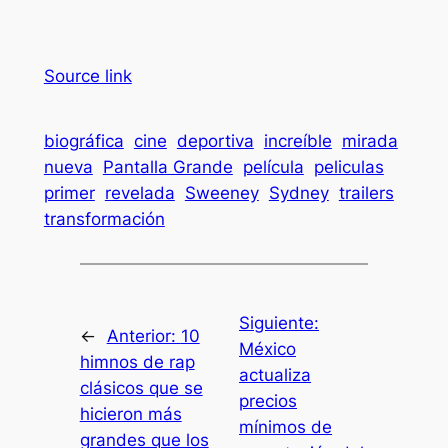
Source link
biográfica
cine
deportiva
increíble
mirada
nueva
Pantalla Grande
película
peliculas
primer
revelada
Sweeney
Sydney
trailers
transformación
Siguiente:
←
Anterior:
10
México
himnos de rap
actualiza
clásicos que se
precios
hicieron más
mínimos de
grandes que los