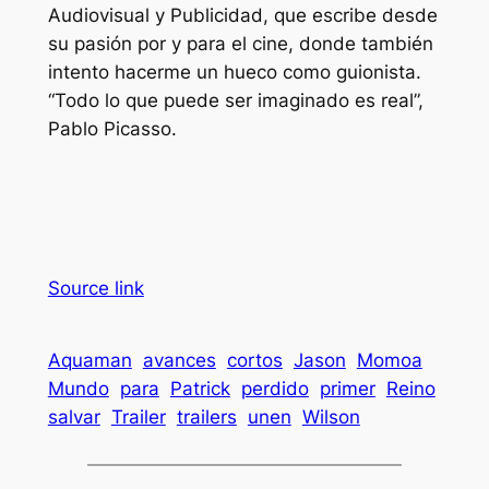
Audiovisual y Publicidad, que escribe desde
su pasión por y para el cine, donde también
intento hacerme un hueco como guionista.
“Todo lo que puede ser imaginado es real”,
Pablo Picasso.
Source link
Aquaman
avances
cortos
Jason
Momoa
Mundo
para
Patrick
perdido
primer
Reino
salvar
Trailer
trailers
unen
Wilson