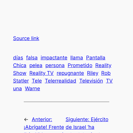
Source link
días
falsa
impactante
llama
Pantalla
Chica
pelea
persona
Prometido
Reality
Show
Reality TV
repugnante
Riley
Rob
Statler
Tele
Telerrealidad
Televisión
TV
una
Warne
←
Anterior:
Siguiente:
Ejército
¡Abrígate! Frente
de Israel ‘ha