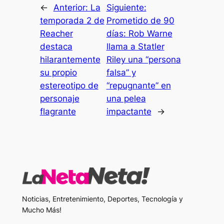
←
Anterior:
La
Siguiente:
temporada 2 de
Prometido de 90
Reacher
días: Rob Warne
destaca
llama a Statler
hilarantemente
Riley una “persona
su propio
falsa” y
estereotipo de
“repugnante” en
personaje
una pelea
flagrante
impactante
→
Noticias, Entretenimiento, Deportes, Tecnología y
Mucho Más!