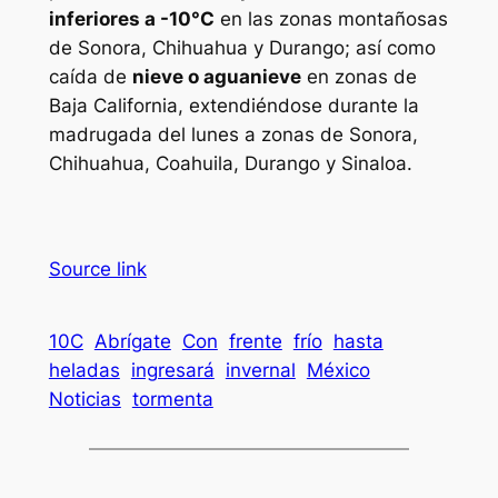
inferiores a -10°C
en las zonas montañosas
de Sonora, Chihuahua y Durango; así como
caída de
nieve o aguanieve
en zonas de
Baja California, extendiéndose durante la
madrugada del lunes a zonas de Sonora,
Chihuahua, Coahuila, Durango y Sinaloa.
Source link
10C
Abrígate
Con
frente
frío
hasta
heladas
ingresará
invernal
México
Noticias
tormenta