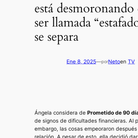
está desmoronando e
ser llamada “estafa
se separa
Ene 8, 2025
—
Neto
en
TV
por
Ángela considera de
Prometido de 90 día
de signos de dificultades financieras. Al 
embargo, las cosas empeoraron después d
relación. A pesar de esto, ella decidió d