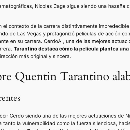
atográficas, Nicolas Cage sigue siendo una hazaña cult
 el contexto de la carrera distintivamente impredecibl
endo de Las Vegas
y protagonizó películas de acción co
nte en su carrera.
Cerdo
A , una de las mejores actuaci
rrera.
Tarantino destaca cómo la película plantea una
rección más original y sincera.
bre Quentin Tarantino alab
rentes
decir
Cerdo
siendo una de las mejores actuaciones de N
a tanto la vulnerabilidad como la fuerza silenciosa, hac