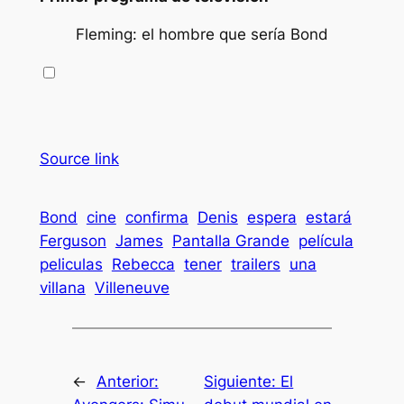
Fleming: el hombre que sería Bond
Source link
Bond
cine
confirma
Denis
espera
estará
Ferguson
James
Pantalla Grande
película
peliculas
Rebecca
tener
trailers
una
villana
Villeneuve
←
Anterior:
Siguiente:
El