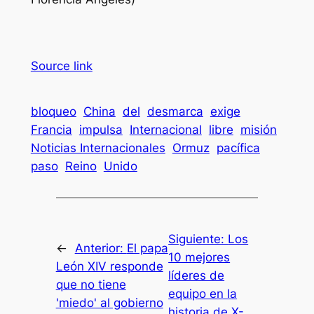
Source link
bloqueo
China
del
desmarca
exige
Francia
impulsa
Internacional
libre
misión
Noticias Internacionales
Ormuz
pacífica
paso
Reino
Unido
Siguiente:
Los
←
Anterior:
El papa
10 mejores
León XIV responde
líderes de
que no tiene
equipo en la
'miedo' al gobierno
historia de X-