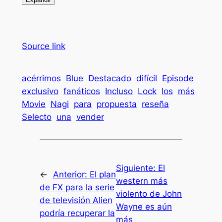
Source link
acérrimos
Blue
Destacado
difícil
Episode
exclusivo
fanáticos
Incluso
Lock
los
más
Movie
Nagi
para
propuesta
reseña
Selecto
una
vender
Siguiente:
El
←
Anterior:
El plan
western más
de FX para la serie
violento de John
de televisión Alien
Wayne es aún
podría recuperar la
más